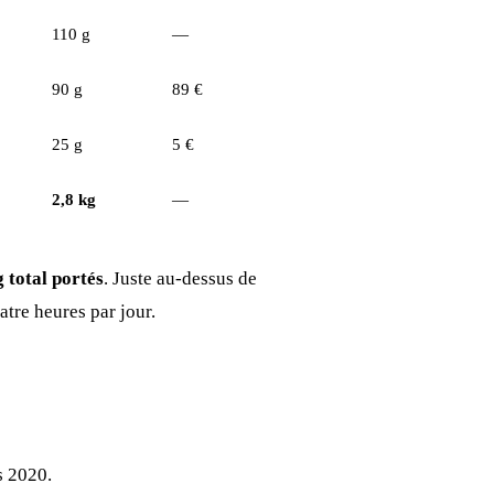
110 g
—
90 g
89 €
25 g
5 €
2,8 kg
—
g total portés
. Juste au-dessus de
atre heures par jour.
s 2020.