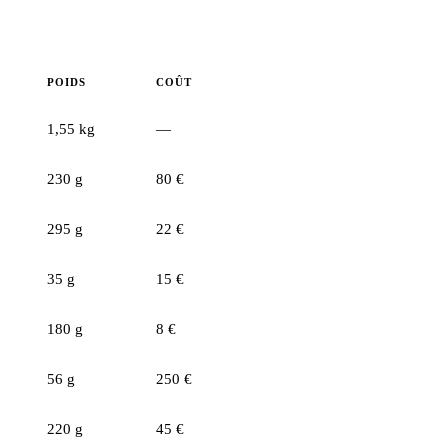
POIDS
COÛT
1,55 kg
—
230 g
80 €
295 g
22 €
35 g
15 €
180 g
8 €
56 g
250 €
220 g
45 €