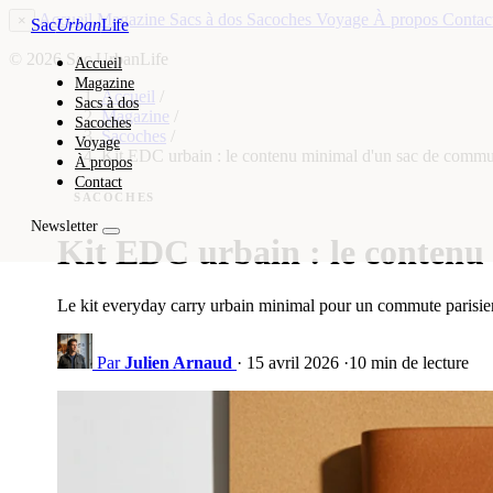
Accueil
Magazine
Sacs à dos
Sacoches
Voyage
À propos
Contac
×
Sac
Urban
Life
© 2026 Sac UrbanLife
Accueil
Magazine
Accueil
/
Sacs à dos
Magazine
/
Sacoches
Sacoches
/
Voyage
Kit EDC urbain : le contenu minimal d'un sac de commu
À propos
Contact
SACOCHES
Newsletter
Kit EDC urbain : le conten
Le kit everyday carry urbain minimal pour un commute parisien :
Par
Julien Arnaud
·
15 avril 2026
·
10 min de lecture