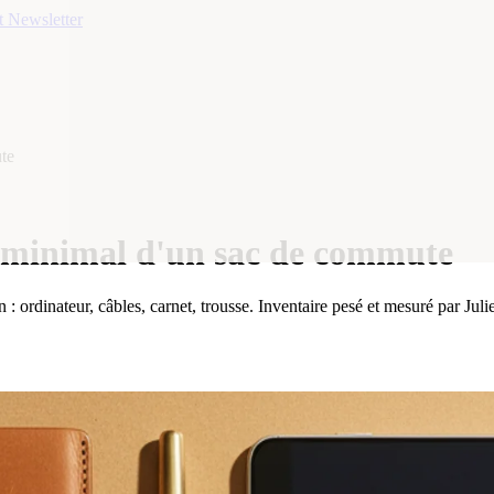
t
Newsletter
te
u minimal d'un sac de commute
 ordinateur, câbles, carnet, trousse. Inventaire pesé et mesuré par Jul